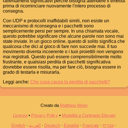
rallentamenti significativi perché bisogna attendere il timeout
prima di ricominciare nuovamente l'intero processo di
consegna.
Con UDP e protocolli inaffidabili simili, non esiste un
meccanismo di riconsegna e i pacchetti sono
semplicemente persi per sempre. In una chiamata vocale,
questo potrebbe significare che alcune parole non sono mai
state inviate. In un gioco online, questo di solito significa che
qualcosa che dici al gioco di fare non succede mai. Il tuo
movimento diventa incoerente o i tuoi proiettili non vengono
mai registrati. Questo può essere comprensibilmente molto
frustrante, e qualsiasi perdita di pacchetti significativa
dovrebbe essere risolta, ma per fare ciò, bisogna essere in
grado di testarla e misurarla.
Leggi anche:
Che cosa causa la perdita di pacchetti?
Creato da
Matthew Miner
Licenza
•
Privacy Policy
•
Modalità a Contrasto Elevato
English
العربية
Deutsch
Español
Français
עברית