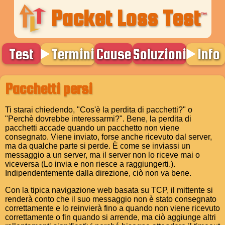
Packet Loss Test
™
Test
Termini
Cause
Soluzioni
Info
Pacchetti persi
Ti starai chiedendo, "Cos'è la perdita di pacchetti?" o
"Perchè dovrebbe interessarmi?". Bene, la perdita di
pacchetti accade quando un pacchetto non viene
consegnato. Viene inviato, forse anche ricevuto dal server,
ma da qualche parte si perde. È come se inviassi un
messaggio a un server, ma il server non lo riceve mai o
viceversa (Lo invia e non riesce a raggiungerti.).
Indipendentemente dalla direzione, ciò non va bene.
Con la tipica navigazione web basata su TCP, il mittente si
renderà conto che il suo messaggio non è stato consegnato
correttamente e lo reinvierà fino a quando non viene ricevuto
correttamente o fin quando si arrende, ma ciò aggiunge altri